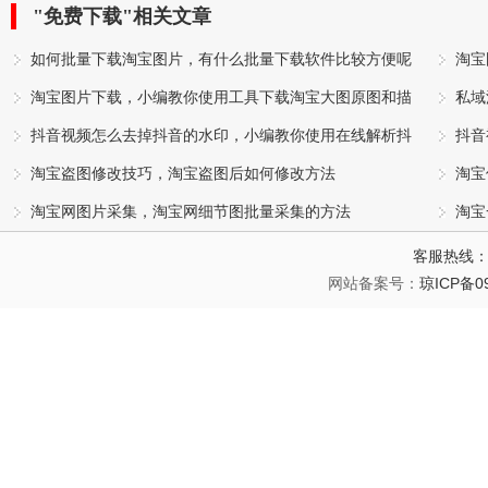
"免费下载"相关文章
如何批量下载淘宝图片，有什么批量下载软件比较方便呢
淘宝
淘宝图片下载，小编教你使用工具下载淘宝大图原图和描
程
私域
述图的方法
抖音视频怎么去掉抖音的水印，小编教你使用在线解析抖
抖音
音视频无水印视频的方法
淘宝盗图修改技巧，淘宝盗图后如何修改方法
淘宝
淘宝网图片采集，淘宝网细节图批量采集的方法
淘宝
商品
客服热线：1
网站备案号：
琼ICP备09